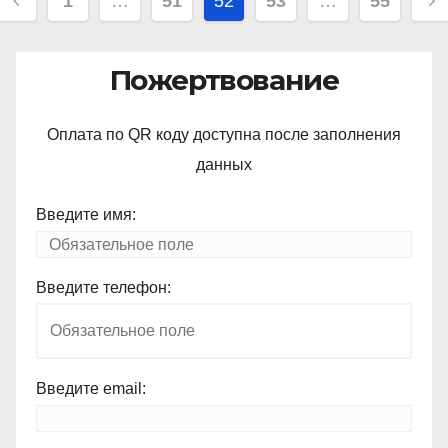
Навигация
1
…
51
52
53
…
55
по
записям
Пожертвование
Оплата по QR коду доступна после заполнения
данных
Введите имя:
Введите телефон:
Введите email: