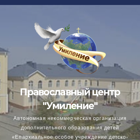
Перейти
к
содержимому
Православный центр
"Умиление"
Автономная некоммерческая организация
дополнительного образования детей
«Епархиальное особое учреждение детско-