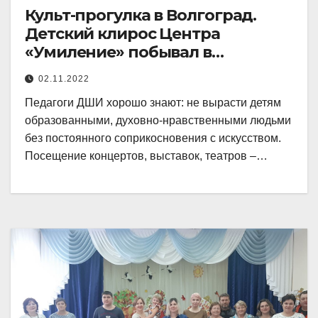
Культ-прогулка в Волгоград.
Детский клирос Центра
«Умиление» побывал в
Царицынской опере и в музее
02.11.2022
«Россия – моя история»
Педагоги ДШИ хорошо знают: не вырасти детям
образованными, духовно-нравственными людьми
без постоянного соприкосновения с искусством.
Посещение концертов, выставок, театров –…