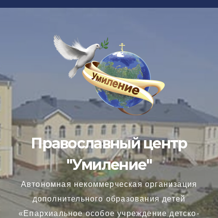
Перейти
к
содержимому
Православный центр
"Умиление"
Автономная некоммерческая организация
дополнительного образования детей
«Епархиальное особое учреждение детско-