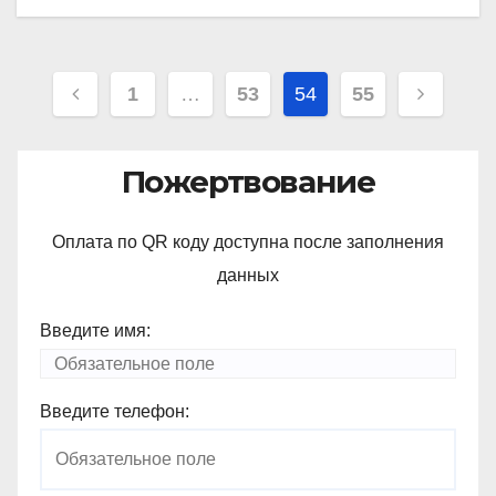
Навигация
1
…
53
54
55
по
записям
Пожертвование
Оплата по QR коду доступна после заполнения
данных
Введите имя:
Введите телефон: