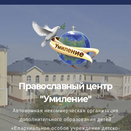
Перейти
к
содержимому
Православный центр
"Умиление"
Автономная некоммерческая организация
дополнительного образования детей
«Епархиальное особое учреждение детско-