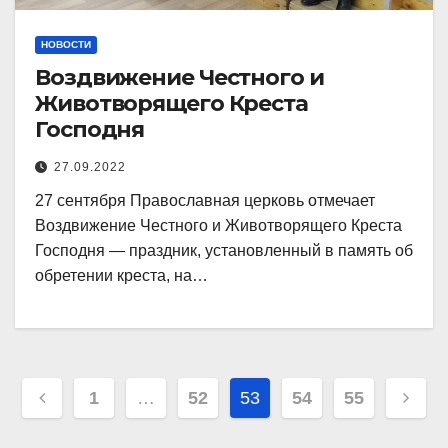
НОВОСТИ
Воздвижение Честного и
Животворящего Креста
Господня
27.09.2022
27 сентября Православная церковь отмечает
Воздвижение Честного и Животворящего Креста
Господня — праздник, установленный в память об
обретении креста, на…
Навигация
1
…
52
53
54
55
по