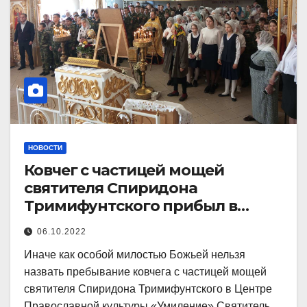
НОВОСТИ
Ковчег с частицей мощей
святителя Спиридона
Тримифунтского прибыл в
Центр «Умиление»
06.10.2022
Иначе как особой милостью Божьей нельзя
назвать пребывание ковчега с частицей мощей
святителя Спиридона Тримифунтского в Центре
Православной культуры «Умиление».Святитель…