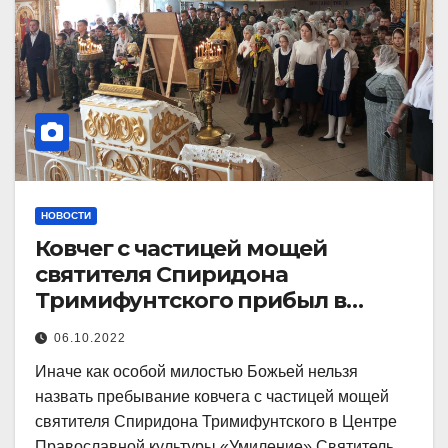
НОВОСТИ
Ковчег с частицей мощей
святителя Спиридона
Тримифунтского прибыл в
Центр «Умиление»
06.10.2022
Иначе как особой милостью Божьей нельзя
назвать пребывание ковчега с частицей мощей
святителя Спиридона Тримифунтского в Центре
Православной культуры «Умиление».Святитель…