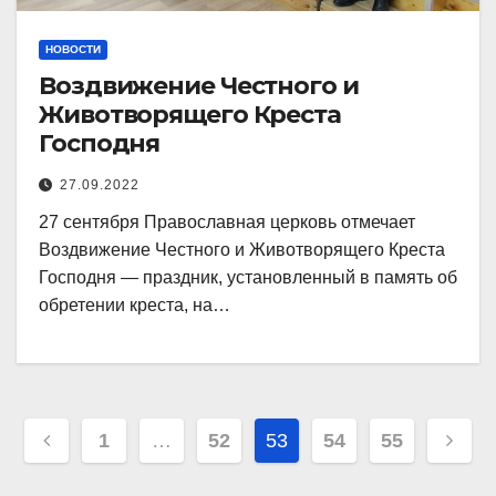
НОВОСТИ
Воздвижение Честного и
Животворящего Креста
Господня
27.09.2022
27 сентября Православная церковь отмечает
Воздвижение Честного и Животворящего Креста
Господня — праздник, установленный в память об
обретении креста, на…
Навигация
1
…
52
53
54
55
по